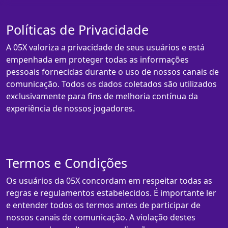
Políticas de Privacidade
A 05X valoriza a privacidade de seus usuários e está
empenhada em proteger todas as informações
pessoais fornecidas durante o uso de nossos canais de
comunicação. Todos os dados coletados são utilizados
exclusivamente para fins de melhoria contínua da
experiência de nossos jogadores.
Termos e Condições
Os usuários da 05X concordam em respeitar todas as
regras e regulamentos estabelecidos. É importante ler
e entender todos os termos antes de participar de
nossos canais de comunicação. A violação destes