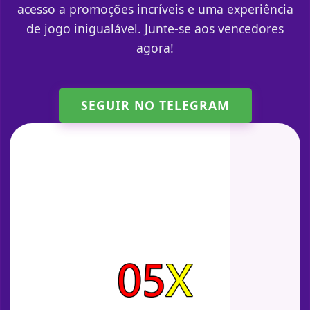
acesso a promoções incríveis e uma experiência
de jogo inigualável. Junte-se aos vencedores
agora!
SEGUIR NO TELEGRAM