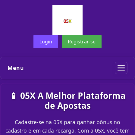
Login
Registrar-se
Menu
📱 05X A Melhor Plataforma
de Apostas
Cadastre-se na 05X para ganhar bônus no
cadastro e em cada recarga. Com a 05X, você tem