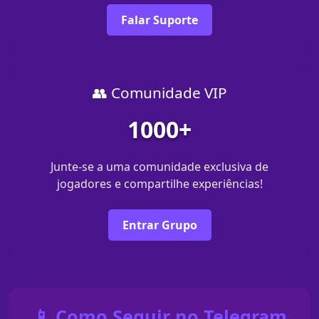
Falar Suporte
👥 Comunidade VIP
1000+
Junte-se a uma comunidade exclusiva de
jogadores e compartilhe experiências!
Entrar Grupo
📱 Como Seguir no Telegram