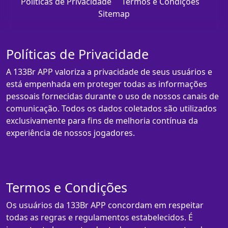
Políticas de Privacidade
Termos e Condições
Sitemap
Políticas de Privacidade
A 133Br APP valoriza a privacidade de seus usuários e
está empenhada em proteger todas as informações
pessoais fornecidas durante o uso de nossos canais de
comunicação. Todos os dados coletados são utilizados
exclusivamente para fins de melhoria contínua da
experiência de nossos jogadores.
Termos e Condições
Os usuários da 133Br APP concordam em respeitar
todas as regras e regulamentos estabelecidos. É