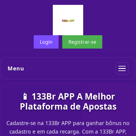
Login
Registrar-se
Menu
📱 133Br APP A Melhor
Plataforma de Apostas
Cadastre-se na 133Br APP para ganhar bônus no
cadastro e em cada recarga. Com a 133Br APP,