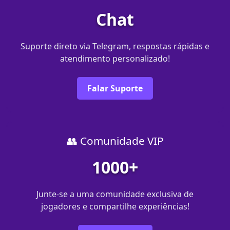
Chat
Suporte direto via Telegram, respostas rápidas e
atendimento personalizado!
Falar Suporte
👥 Comunidade VIP
1000+
Junte-se a uma comunidade exclusiva de
jogadores e compartilhe experiências!