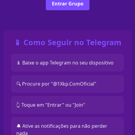
Entrar Grupo
📱 Como Seguir no Telegram
📱 Baixe o app Telegram no seu dispositivo
🔍 Procure por "@1Xkp.ComOficial"
👆 Toque em "Entrar" ou "Join"
🔔 Ative as notificações para não perder
nada