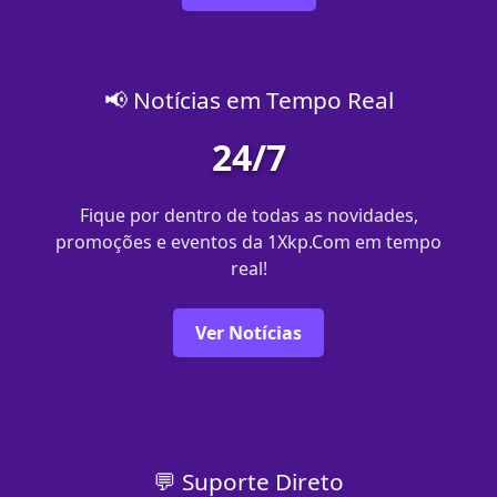
📢 Notícias em Tempo Real
24/7
Fique por dentro de todas as novidades,
promoções e eventos da 1Xkp.Com em tempo
real!
Ver Notícias
💬 Suporte Direto