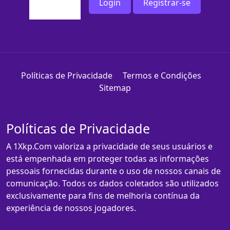
Login
Registrar-se
Políticas de Privacidade
Termos e Condições
Sitemap
Políticas de Privacidade
A 1Xkp.Com valoriza a privacidade de seus usuários e
está empenhada em proteger todas as informações
pessoais fornecidas durante o uso de nossos canais de
comunicação. Todos os dados coletados são utilizados
exclusivamente para fins de melhoria contínua da
experiência de nossos jogadores.