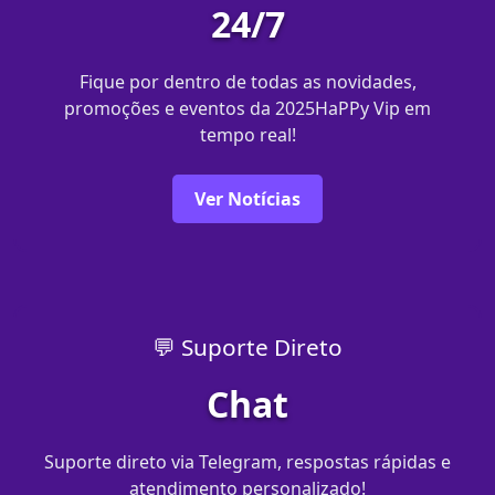
24/7
Fique por dentro de todas as novidades,
promoções e eventos da 2025HaPPy Vip em
tempo real!
Ver Notícias
💬 Suporte Direto
Chat
Suporte direto via Telegram, respostas rápidas e
atendimento personalizado!