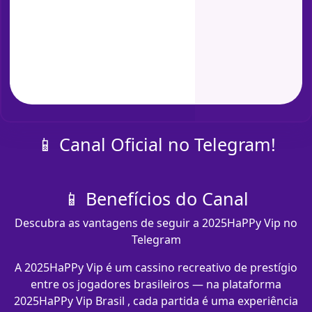
📱 Canal Oficial no Telegram!
📱 Benefícios do Canal
Descubra as vantagens de seguir a 2025HaPPy Vip no
Telegram
A 2025HaPPy Vip é um cassino recreativo de prestígio
entre os jogadores brasileiros — na plataforma
2025HaPPy Vip Brasil , cada partida é uma experiência