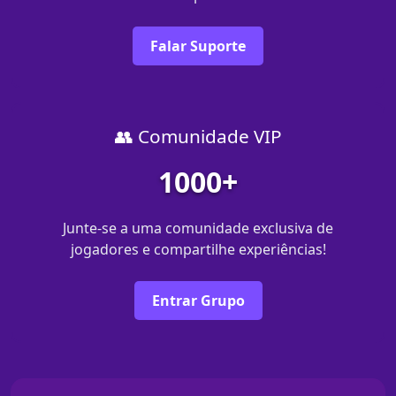
Falar Suporte
👥 Comunidade VIP
1000+
Junte-se a uma comunidade exclusiva de
jogadores e compartilhe experiências!
Entrar Grupo