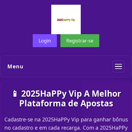
Login
Registrar-se
Menu
📱 2025HaPPy Vip A Melhor
Plataforma de Apostas
Cadastre-se na 2025HaPPy Vip para ganhar bônus
no cadastro e em cada recarga. Com a 2025HaPPy