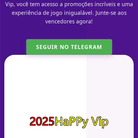
Vip, você tem acesso a promoções incríveis e uma
experiência de jogo inigualável. Junte-se aos
vencedores agora!
SEGUIR NO TELEGRAM