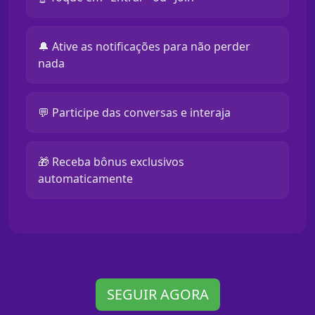
🔔 Ative as notificações para não perder
nada
💬 Participe das conversas e interaja
🎁 Receba bônus exclusivos
automaticamente
SEGUIR AGORA