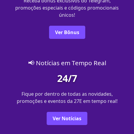
Receba bônus exclusivos do Telegram,
promoções especiais e códigos promocionais
únicos!
Ver Bônus
📢 Notícias em Tempo Real
24/7
Fique por dentro de todas as novidades,
promoções e eventos da 27E em tempo real!
Ver Notícias