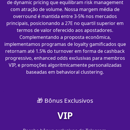
de dynamic pricing que equilibram risk management
com atração de volume. Nossa margem média de
overround é mantida entre 3-5% nos mercados
principais, posicionando a 27E no quartil superior em
termos de valor oferecido aos apostadores.
Complementando a proposta econômica,
implementamos programas de loyalty gamificados que
retornam até 1.5% do turnover em forma de cashback
progressivo, enhanced odds exclusivas para membros
VIP, e promoções algoritmicamente personalizadas
baseadas em behavioral clustering.
🎁 Bônus Exclusivos
VIP