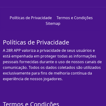
Políticas de Privacidade
Termos e Condições
Sitemap
Políticas de Privacidade
A 28R APP valoriza a privacidade de seus usuários e
está empenhada em proteger todas as informações
pessoais fornecidas durante o uso de nossos canais de
comunicação. Todos os dados coletados são utilizados
exclusivamente para fins de melhoria contínua da
experiência de nossos jogadores.
Termos e Condições