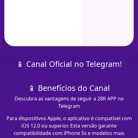
📱 Canal Oficial no Telegram!
📱 Benefícios do Canal
Descubra as vantagens de seguir a 28R APP no
Telegram
Para dispositivos Apple, o aplicativo é compatível com
iOS 12.0 ou superior. Esta versão garante
compatibilidade com iPhone 5s e modelos mais