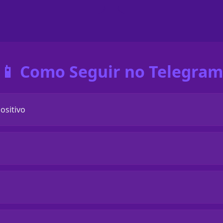
📱 Como Seguir no Telegram
ositivo