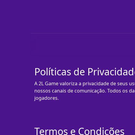
Políticas de Privacida
A 2L Game valoriza a privacidade de seus u
nossos canais de comunicação. Todos os dad
jogadores.
Termos e Condições