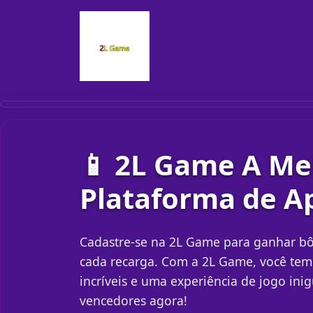
📱 2L Game A Me
Plataforma de A
Cadastre-se na 2L Game para ganhar b
cada recarga. Com a 2L Game, você te
incríveis e uma experiência de jogo inig
vencedores agora!