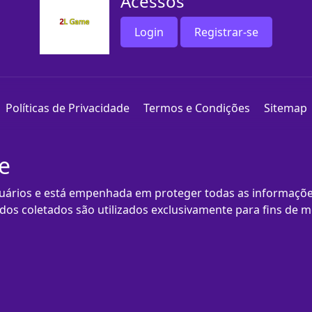
Acessos
Login
Registrar-se
Políticas de Privacidade
Termos e Condições
Sitemap
de
suários e está empenhada em proteger todas as informaçõe
os coletados são utilizados exclusivamente para fins de m