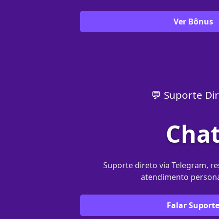
Ver Bônus
💬 Suporte Di
Cha
Suporte direto via Telegram, r
atendimento persona
Falar Suport