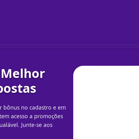
 Melhor
postas
r bônus no cadastro e em
 tem acesso a promoções
ualável. Junte-se aos