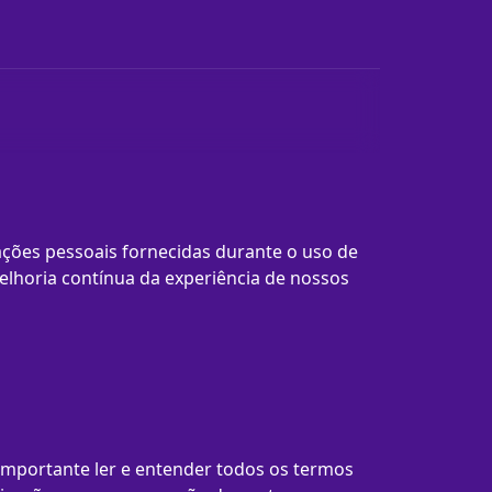
ações pessoais fornecidas durante o uso de
elhoria contínua da experiência de nossos
importante ler e entender todos os termos