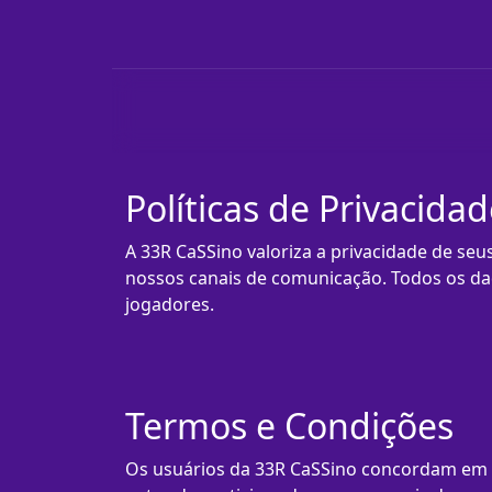
Políticas de Privacida
A 33R CaSSino valoriza a privacidade de se
nossos canais de comunicação. Todos os dad
jogadores.
Termos e Condições
Os usuários da 33R CaSSino concordam em re