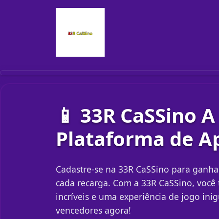
📱 33R CaSSino A
Plataforma de A
Cadastre-se na 33R CaSSino para ganha
cada recarga. Com a 33R CaSSino, você
incríveis e uma experiência de jogo inig
vencedores agora!