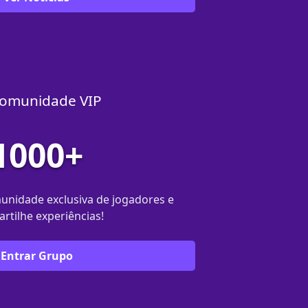
Comunidade VIP
1000+
unidade exclusiva de jogadores e
rtilhe experiências!
Entrar Grupo