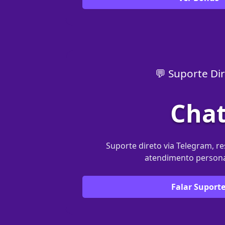
💬 Suporte Di
Cha
Suporte direto via Telegram, r
atendimento persona
Falar Suport