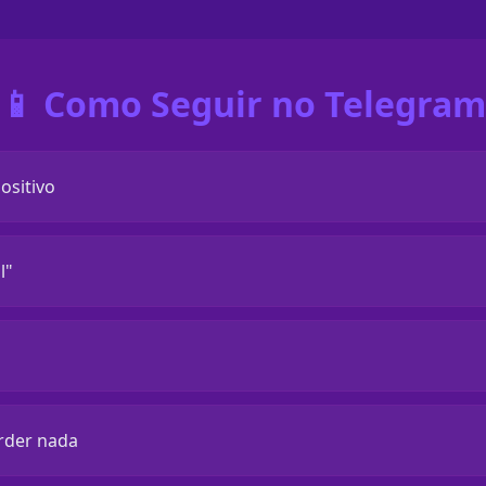
📱 Como Seguir no Telegram
ositivo
l"
erder nada