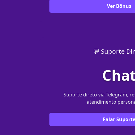
Ver Bônus
💬 Suporte Di
Cha
Suporte direto via Telegram, r
atendimento persona
Falar Suport