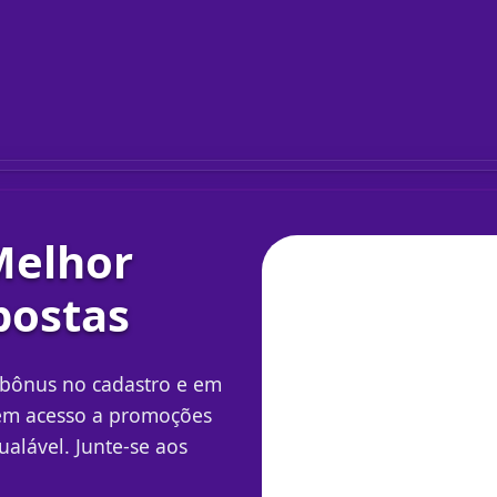
Melhor
postas
 bônus no cadastro e em
tem acesso a promoções
ualável. Junte-se aos