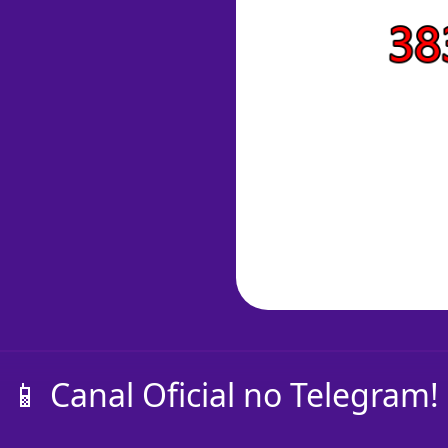
📱 Canal Oficial no Telegram!