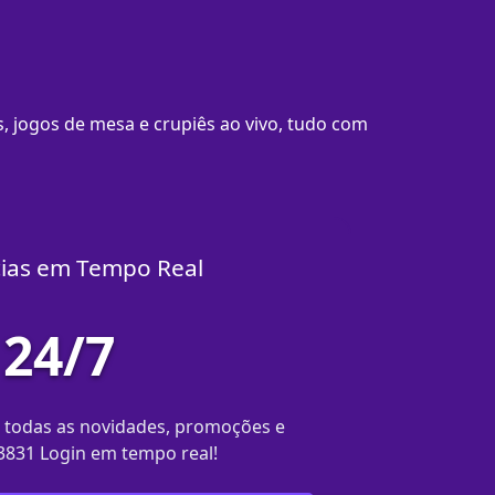
m
s, jogos de mesa e crupiês ao vivo, tudo com
cias em Tempo Real
24/7
e todas as novidades, promoções e
3831 Login em tempo real!