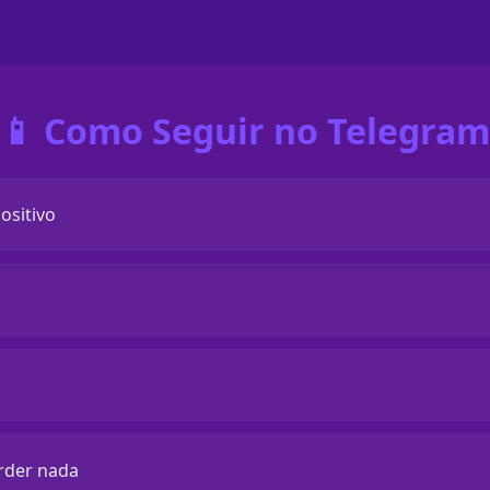
📱 Como Seguir no Telegram
ositivo
"
erder nada