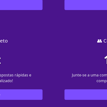
reto
👥 
t
espostas rápidas e
Junte-se a uma com
lizado!
compa
e