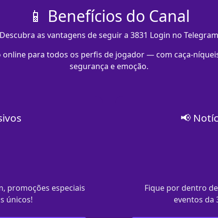
📱 Benefícios do Canal
Descubra as vantagens de seguir a 3831 Login no Telegra
 online para todos os perfis de jogador — com caça-níquei
segurança e emoção.
sivos
📢 Notí
m, promoções especiais
Fique por dentro d
s únicos!
eventos da 