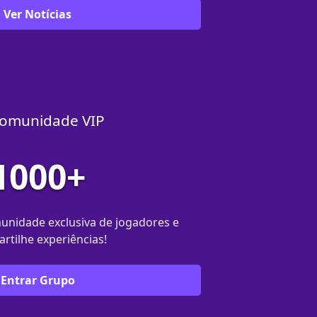
Ver Notícias
Comunidade VIP
1000+
unidade exclusiva de jogadores e
rtilhe experiências!
Entrar Grupo