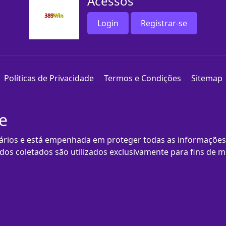
Acessos
Login
Registrar-se
Políticas de Privacidade
Termos e Condições
Sitemap
de
uários e está empenhada em proteger todas as informações
os coletados são utilizados exclusivamente para fins de m