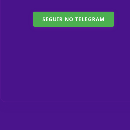
SEGUIR NO TELEGRAM