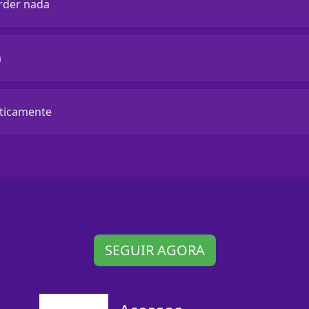
erder nada
a
aticamente
SEGUIR AGORA