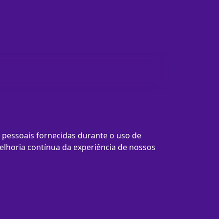
 pessoais fornecidas durante o uso de
elhoria contínua da experiência de nossos