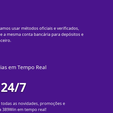
mos usar métodos oficiais e verificados,
e a mesma conta bancária para depósitos e
ceiro.
cias em Tempo Real
24/7
e todas as novidades, promoções e
a 389Win em tempo real!