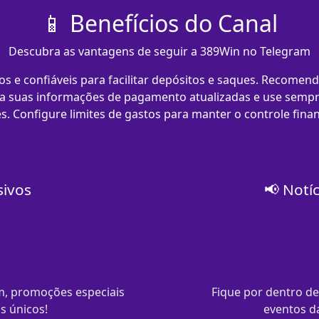
📱 Benefícios do Canal
Descubra as vantagens de seguir a 389Win no Telegram
e confiáveis para facilitar depósitos e saques. Recomenda
a suas informações de pagamento atualizadas e use sempr
s. Configure limites de gastos para manter o controle finan
sivos
📢 Notí
m, promoções especiais
Fique por dentro d
s únicos!
eventos d