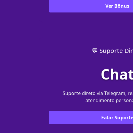
Ver Bônus
💬 Suporte Di
Cha
Suporte direto via Telegram, r
atendimento persona
Falar Suport