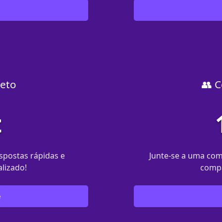
reto
👥 
t
espostas rápidas e
Junte-se a uma com
lizado!
compa
e