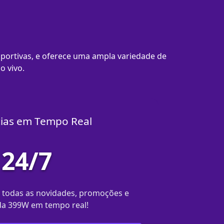
sportivas, e oferece uma ampla variedade de
o vivo.
cias em Tempo Real
24/7
e todas as novidades, promoções e
da 399W em tempo real!