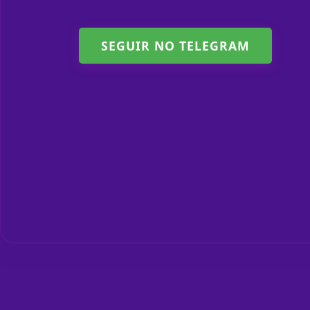
SEGUIR NO TELEGRAM