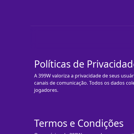
Políticas de Privacida
A 399W valoriza a privacidade de seus usu
canais de comunicação. Todos os dados cole
jogadores.
Termos e Condições