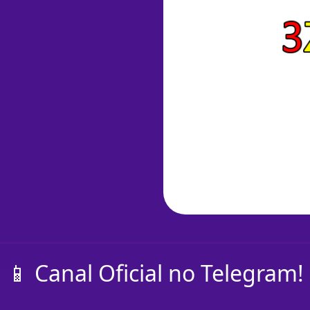
📱 Canal Oficial no Telegram!