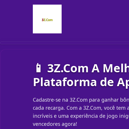
📱 3Z.Com A Mel
Plataforma de A
Cadastre-se na 3Z.Com para ganhar bôn
cada recarga. Com a 3Z.Com, você tem 
incríveis e uma experiência de jogo inig
vencedores agora!