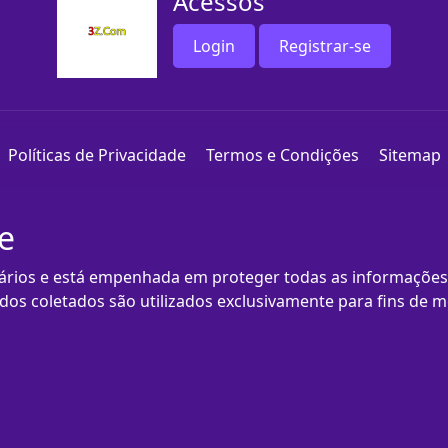
Acessos
Login
Registrar-se
Políticas de Privacidade
Termos e Condições
Sitemap
de
uários e está empenhada em proteger todas as informações
os coletados são utilizados exclusivamente para fins de m