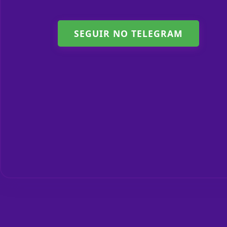
SEGUIR NO TELEGRAM