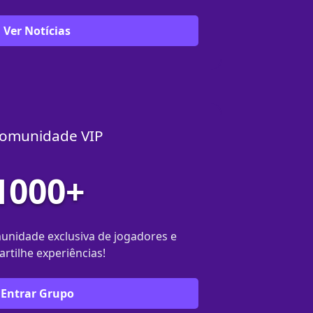
Ver Notícias
Comunidade VIP
1000+
unidade exclusiva de jogadores e
rtilhe experiências!
Entrar Grupo