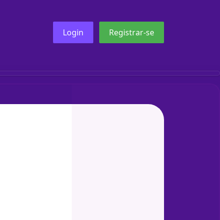
Login
Registrar-se