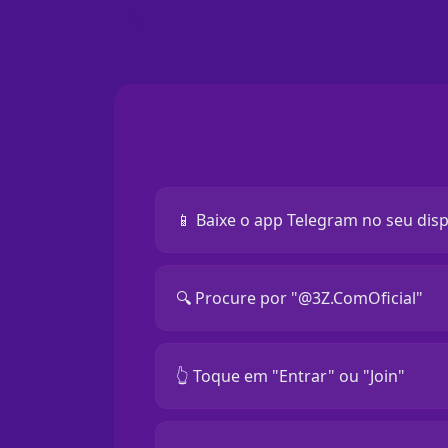
📱 Baixe o app Telegram no seu disp
🔍 Procure por "@3Z.ComOficial"
👆 Toque em "Entrar" ou "Join"