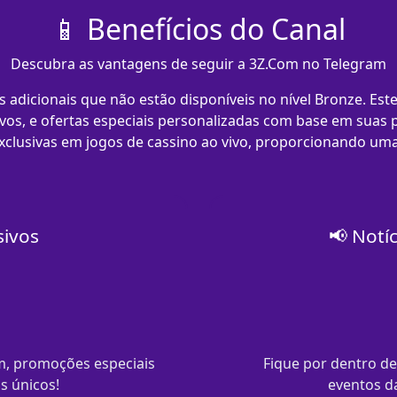
📱 Benefícios do Canal
Descubra as vantagens de seguir a 3Z.Com no Telegram
s adicionais que não estão disponíveis no nível Bronze. Es
ivos, e ofertas especiais personalizadas com base em suas 
xclusivas em jogos de cassino ao vivo, proporcionando uma 
sivos
📢 Notí
m, promoções especiais
Fique por dentro d
s únicos!
eventos d