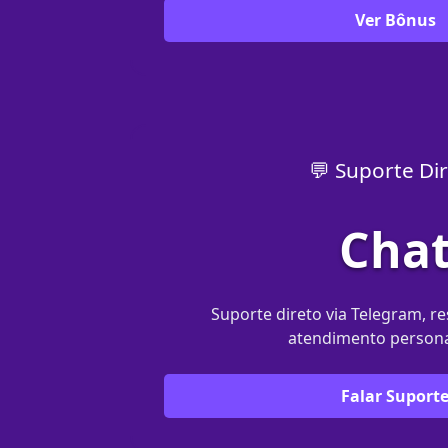
Ver Bônus
💬 Suporte Di
Cha
Suporte direto via Telegram, r
atendimento persona
Falar Suport