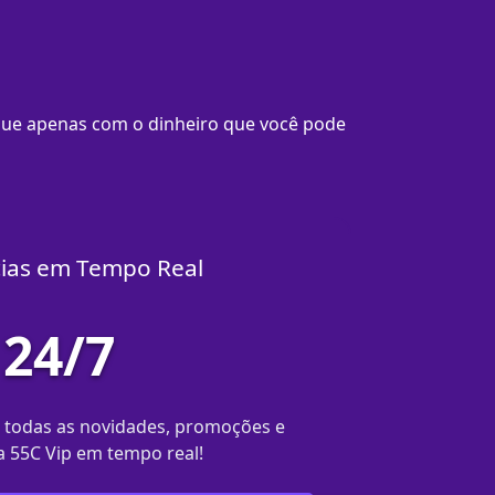
ogue apenas com o dinheiro que você pode
cias em Tempo Real
24/7
e todas as novidades, promoções e
a 55C Vip em tempo real!