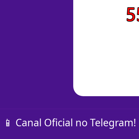
📱 Canal Oficial no Telegram!