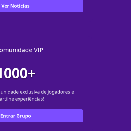
Ver Notícias
Comunidade VIP
1000+
unidade exclusiva de jogadores e
rtilhe experiências!
Entrar Grupo