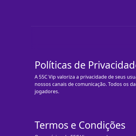
Políticas de Privacida
A 55C Vip valoriza a privacidade de seus u
nossos canais de comunicação. Todos os dad
jogadores.
Termos e Condições