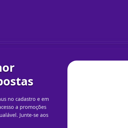
hor
postas
nus no cadastro e em
 acesso a promoções
ualável. Junte-se aos