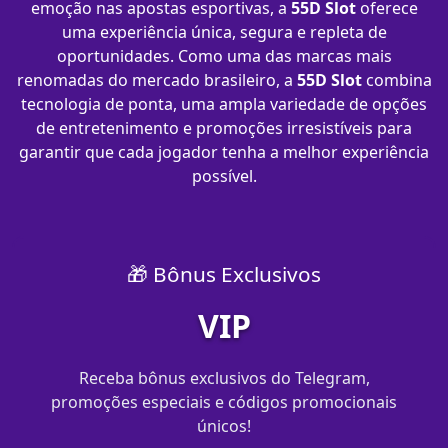
emoção nas apostas esportivas, a
55D Slot
oferece
uma experiência única, segura e repleta de
oportunidades. Como uma das marcas mais
renomadas do mercado brasileiro, a
55D Slot
combina
tecnologia de ponta, uma ampla variedade de opções
de entretenimento e promoções irresistíveis para
garantir que cada jogador tenha a melhor experiência
possível.
🎁 Bônus Exclusivos
VIP
Receba bônus exclusivos do Telegram,
promoções especiais e códigos promocionais
únicos!