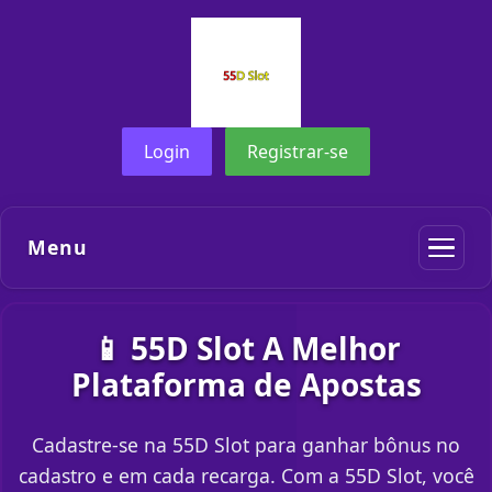
Login
Registrar-se
Menu
📱 55D Slot A Melhor
Plataforma de Apostas
Cadastre-se na 55D Slot para ganhar bônus no
cadastro e em cada recarga. Com a 55D Slot, você