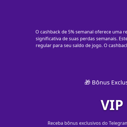
O cashback de 5% semanal oferece uma re
significativa de suas perdas semanais. Es
regular para seu saldo de jogo. O cashba
🎁 Bônus Exclu
VIP
Receba bônus exclusivos do Telegra