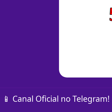
📱 Canal Oficial no Telegram!