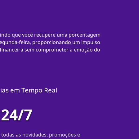
itindo que você recupere uma porcentagem
a segunda-feira, proporcionando um impulso
ão financeira sem comprometer a emoção do
cias em Tempo Real
24/7
e todas as novidades, promoções e