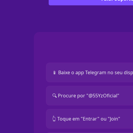
📱 Baixe o app Telegram no seu disp
🔍 Procure por "@55YzOficial"
👆 Toque em "Entrar" ou "Join"