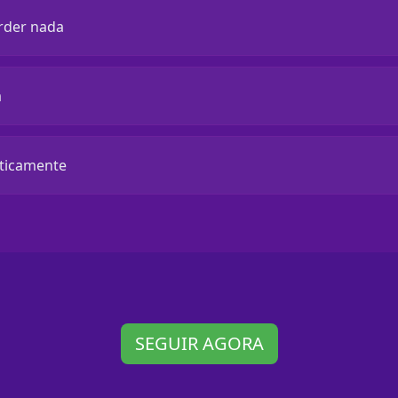
erder nada
a
aticamente
SEGUIR AGORA