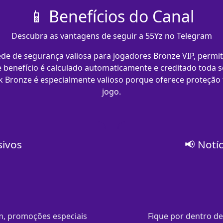
📱 Benefícios do Canal
Descubra as vantagens de seguir a 55Yz no Telegram
de de segurança valiosa para jogadores Bronze VIP, perm
te benefício é calculado automaticamente e creditado tod
ck Bronze é especialmente valioso porque oferece proteç
jogo.
sivos
📢 Notí
m, promoções especiais
Fique por dentro d