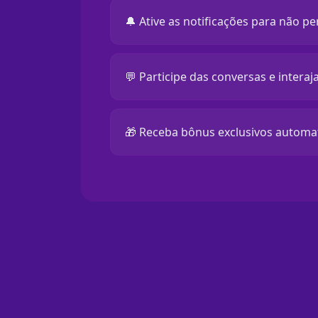
🔔 Ative as notificações para não p
💬 Participe das conversas e interaj
🎁 Receba bônus exclusivos autom