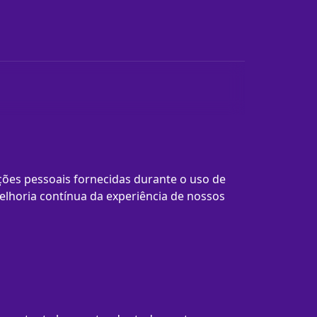
ções pessoais fornecidas durante o uso de
elhoria contínua da experiência de nossos