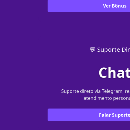
Ver Bônus
💬 Suporte Di
Cha
Suporte direto via Telegram, r
atendimento persona
Falar Suport