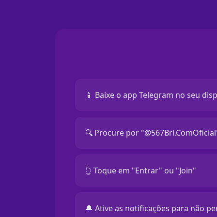
📱 Baixe o app Telegram no seu disp
🔍 Procure por "@567Brl.ComOficial
👆 Toque em "Entrar" ou "Join"
🔔 Ative as notificações para não p