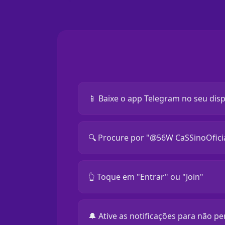
📱 Baixe o app Telegram no seu disp
🔍 Procure por "@56W CaSSinoOfici
👆 Toque em "Entrar" ou "Join"
🔔 Ative as notificações para não p