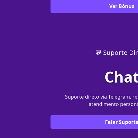
Ver Bônus
💬 Suporte Di
Cha
Suporte direto via Telegram, r
atendimento persona
Falar Suport