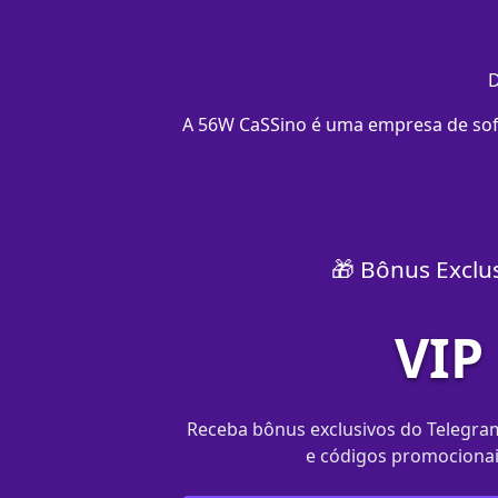
D
A 56W CaSSino é uma empresa de soft
🎁 Bônus Exclu
VIP
Receba bônus exclusivos do Telegra
e códigos promocionai