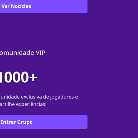
Ver Notícias
Comunidade VIP
1000+
unidade exclusiva de jogadores e
rtilhe experiências!
Entrar Grupo