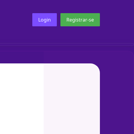
Login
Registrar-se