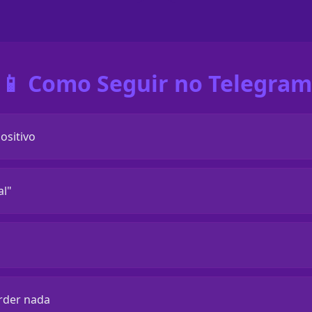
📱 Como Seguir no Telegram
ositivo
al"
erder nada