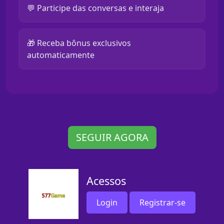
💬 Participe das conversas e interaja
🎁 Receba bônus exclusivos
automaticamente
SEGUIR AGORA
Acessos
Login
Registrar-se