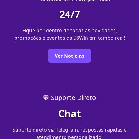
24/7
Fique por dentro de todas as novidades,
promoções e eventos da 58Win em tempo real!
Ver Notícias
💬 Suporte Direto
Chat
Suporte direto via Telegram, respostas rápidas e
atendimento personalizado!