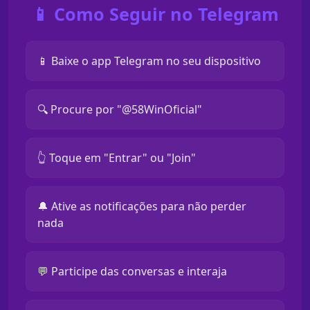
📱 Como Seguir no Telegram
📱 Baixe o app Telegram no seu dispositivo
🔍 Procure por "@58WinOficial"
👆 Toque em "Entrar" ou "Join"
🔔 Ative as notificações para não perder
nada
💬 Participe das conversas e interaja