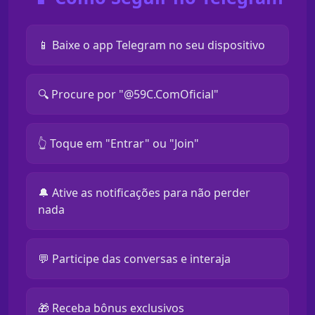
📱 Baixe o app Telegram no seu dispositivo
🔍 Procure por "@59C.ComOficial"
👆 Toque em "Entrar" ou "Join"
🔔 Ative as notificações para não perder
nada
💬 Participe das conversas e interaja
🎁 Receba bônus exclusivos