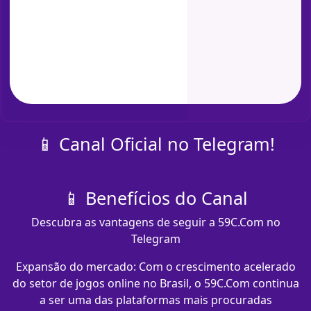
📱 Canal Oficial no Telegram!
📱 Benefícios do Canal
Descubra as vantagens de seguir a 59C.Com no
Telegram
Expansão do mercado: Com o crescimento acelerado
do setor de jogos online no Brasil, o 59C.Com continua
a ser uma das plataformas mais procuradas