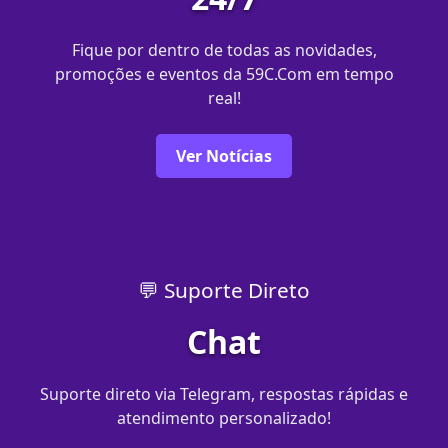
Fique por dentro de todas as novidades,
promoções e eventos da 59C.Com em tempo
real!
Ver Notícias
💬 Suporte Direto
Chat
Suporte direto via Telegram, respostas rápidas e
atendimento personalizado!