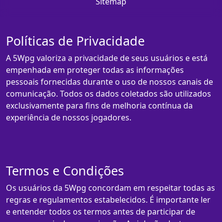
Sitemap
Políticas de Privacidade
A 5Wpg valoriza a privacidade de seus usuários e está
empenhada em proteger todas as informações
pessoais fornecidas durante o uso de nossos canais de
comunicação. Todos os dados coletados são utilizados
exclusivamente para fins de melhoria contínua da
experiência de nossos jogadores.
Termos e Condições
Os usuários da 5Wpg concordam em respeitar todas as
regras e regulamentos estabelecidos. É importante ler
e entender todos os termos antes de participar de