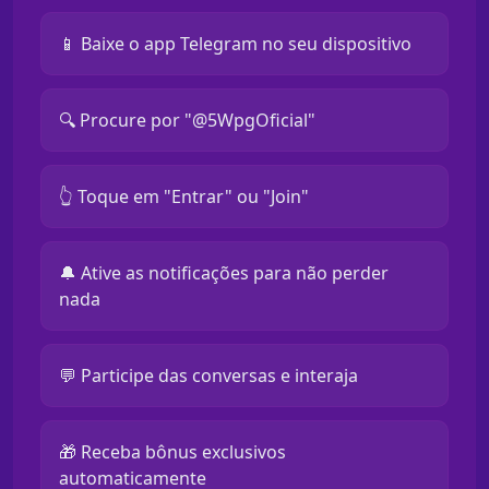
📱 Baixe o app Telegram no seu dispositivo
🔍 Procure por "@5WpgOficial"
👆 Toque em "Entrar" ou "Join"
🔔 Ative as notificações para não perder
nada
💬 Participe das conversas e interaja
🎁 Receba bônus exclusivos
automaticamente