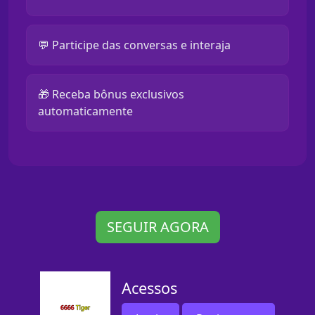
💬 Participe das conversas e interaja
🎁 Receba bônus exclusivos
automaticamente
SEGUIR AGORA
Acessos