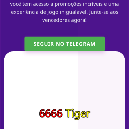
você tem acesso a promoções incríveis e uma
experiência de jogo inigualável. Junte-se aos
vencedores agora!
SEGUIR NO TELEGRAM