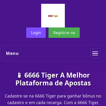
Login
Registrar-se
Menu
📱 6666 Tiger A Melhor
Plataforma de Apostas
Cadastre-se na 6666 Tiger para ganhar bônus no
cadastro e em cada recarga. Com a 6666 Tiger,