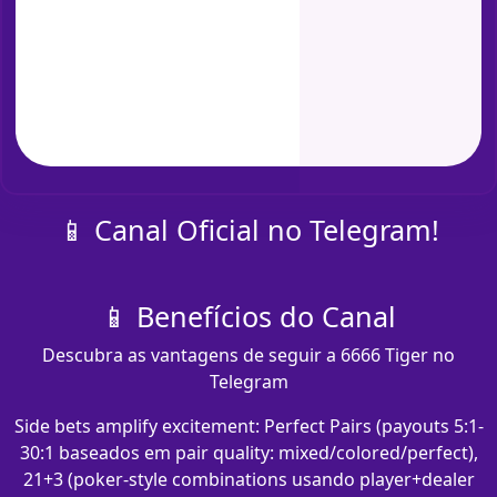
📱 Canal Oficial no Telegram!
📱 Benefícios do Canal
Descubra as vantagens de seguir a 6666 Tiger no
Telegram
Side bets amplify excitement: Perfect Pairs (payouts 5:1-
30:1 baseados em pair quality: mixed/colored/perfect),
21+3 (poker-style combinations usando player+dealer