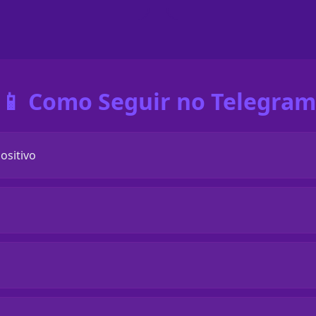
📱 Como Seguir no Telegram
ositivo