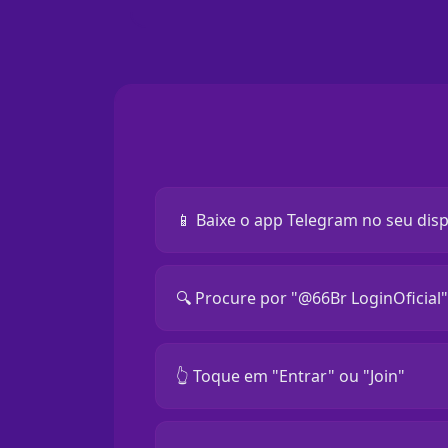
📱 Baixe o app Telegram no seu disp
🔍 Procure por "@66Br LoginOficial"
👆 Toque em "Entrar" ou "Join"