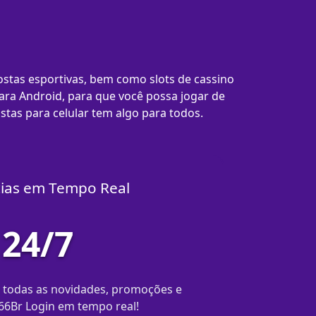
m
ostas esportivas, bem como slots de cassino
para Android, para que você possa jogar de
tas para celular tem algo para todos.
cias em Tempo Real
24/7
e todas as novidades, promoções e
66Br Login em tempo real!