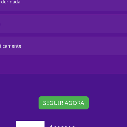
erder nada
a
aticamente
SEGUIR AGORA