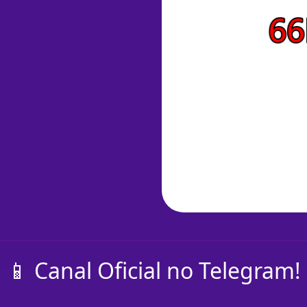
📱 Canal Oficial no Telegram!