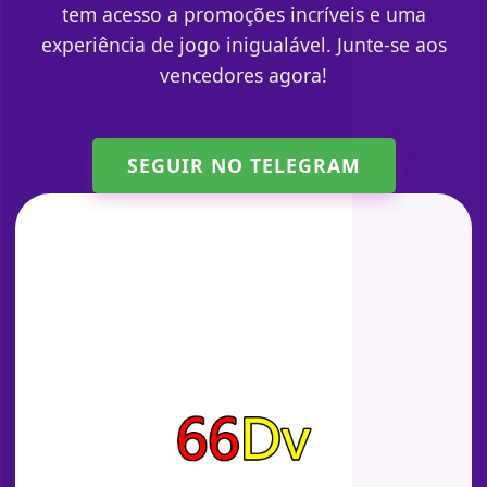
tem acesso a promoções incríveis e uma
experiência de jogo inigualável. Junte-se aos
vencedores agora!
SEGUIR NO TELEGRAM