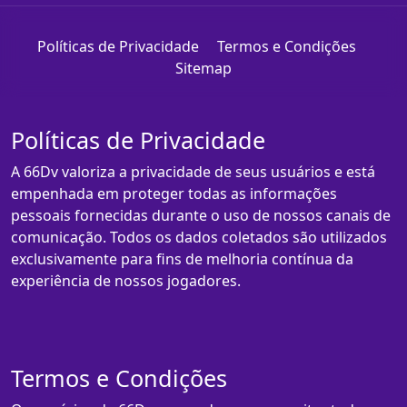
Políticas de Privacidade
Termos e Condições
Sitemap
Políticas de Privacidade
A 66Dv valoriza a privacidade de seus usuários e está
empenhada em proteger todas as informações
pessoais fornecidas durante o uso de nossos canais de
comunicação. Todos os dados coletados são utilizados
exclusivamente para fins de melhoria contínua da
experiência de nossos jogadores.
Termos e Condições