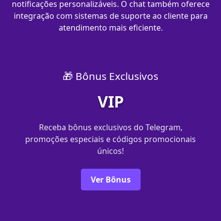
notificações personalizáveis. O chat também oferece
integração com sistemas de suporte ao cliente para
atendimento mais eficiente.
🎁 Bônus Exclusivos
VIP
Receba bônus exclusivos do Telegram,
promoções especiais e códigos promocionais
únicos!
Ver Bônus