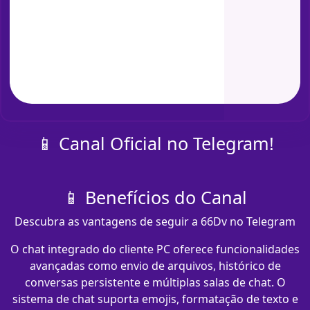
📱 Canal Oficial no Telegram!
📱 Benefícios do Canal
Descubra as vantagens de seguir a 66Dv no Telegram
O chat integrado do cliente PC oferece funcionalidades
avançadas como envio de arquivos, histórico de
conversas persistente e múltiplas salas de chat. O
sistema de chat suporta emojis, formatação de texto e