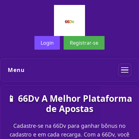
Login
Registrar-se
Menu
📱 66Dv A Melhor Plataforma
de Apostas
Cadastre-se na 66Dv para ganhar bônus no
cadastro e em cada recarga. Com a 66Dv, você