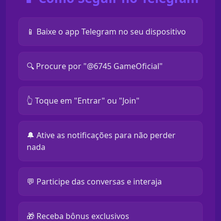
📱 Baixe o app Telegram no seu dispositivo
🔍 Procure por "@6745 GameOficial"
👆 Toque em "Entrar" ou "Join"
🔔 Ative as notificações para não perder
nada
💬 Participe das conversas e interaja
🎁 Receba bônus exclusivos