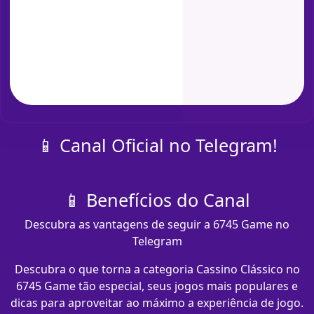
📱 Canal Oficial no Telegram!
📱 Benefícios do Canal
Descubra as vantagens de seguir a 6745 Game no
Telegram
Descubra o que torna a categoria Cassino Clássico no
6745 Game tão especial, seus jogos mais populares e
dicas para aproveitar ao máximo a experiência de jogo.