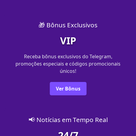
🎁 Bônus Exclusivos
VIP
Receba bônus exclusivos do Telegram,
promoções especiais e códigos promocionais
únicos!
Ver Bônus
📢 Notícias em Tempo Real
24/7