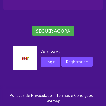
SEGUIR AGORA
Acessos
Login
Registrar-se
Políticas de Privacidade
Termos e Condições
Sitemap