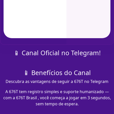
📱 Canal Oficial no Telegram!
📱 Benefícios do Canal
Descubra as vantagens de seguir a 676T no Telegram
A 676T tem registro simples e suporte humanizado —
com a 676T Brasil , você começa a jogar em 3 segundos,
sem tempo de espera.