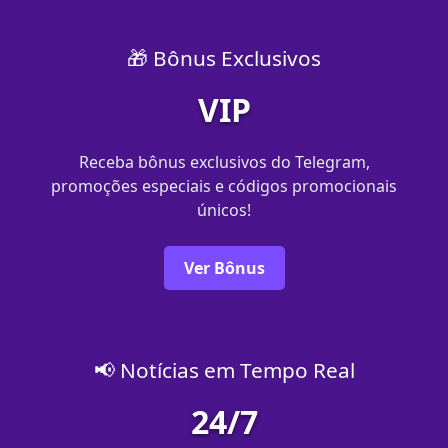
🎁 Bônus Exclusivos
VIP
Receba bônus exclusivos do Telegram,
promoções especiais e códigos promocionais
únicos!
Ver Bônus
📢 Notícias em Tempo Real
24/7