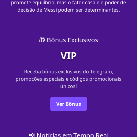
promete equilíbrio, mas o fator casa e o poder de
decisão de Messi podem ser determinantes.
🎁 Bônus Exclusivos
VIP
Receba bônus exclusivos do Telegram,
promoções especiais e códigos promocionais
únicos!
Ver Bônus
📢 Notícias em Tempo Real