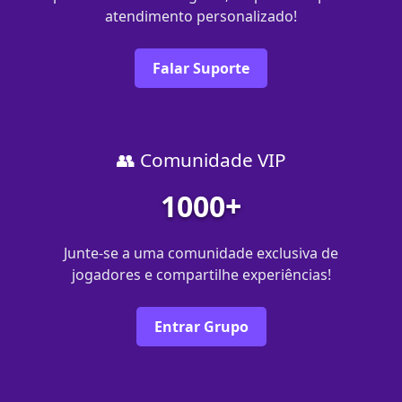
atendimento personalizado!
Falar Suporte
👥 Comunidade VIP
1000+
Junte-se a uma comunidade exclusiva de
jogadores e compartilhe experiências!
Entrar Grupo