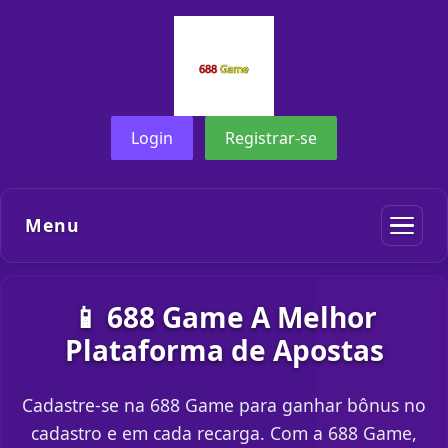
Login
Registrar-se
Menu
📱 688 Game A Melhor
Plataforma de Apostas
Cadastre-se na 688 Game para ganhar bônus no
cadastro e em cada recarga. Com a 688 Game,