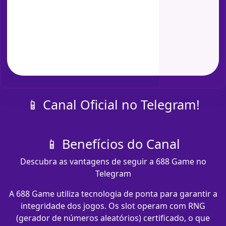
📱 Canal Oficial no Telegram!
📱 Benefícios do Canal
Descubra as vantagens de seguir a 688 Game no
Telegram
A 688 Game utiliza tecnologia de ponta para garantir a
integridade dos jogos. Os slot operam com RNG
(gerador de números aleatórios) certificado, o que