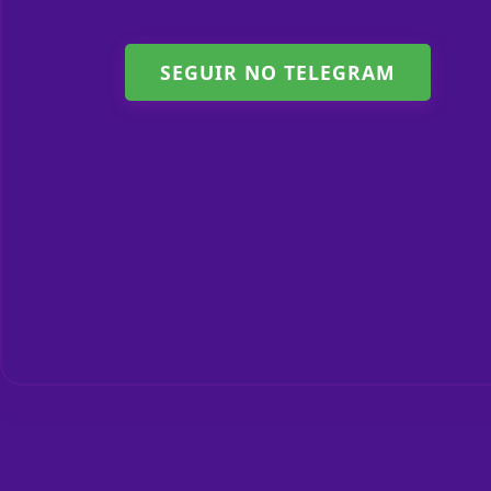
SEGUIR NO TELEGRAM