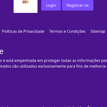
Login
Registrar-se
Políticas de Privacidade
Termos e Condições
Sitemap
de
ios e está empenhada em proteger todas as informações pe
tados são utilizados exclusivamente para fins de melhoria