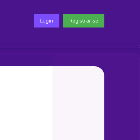
Login
Registrar-se