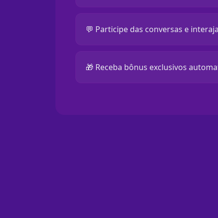
💬 Participe das conversas e interaj
🎁 Receba bônus exclusivos autom