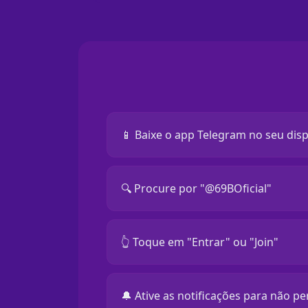
📱 Baixe o app Telegram no seu disp
🔍 Procure por "@69BOficial"
👆 Toque em "Entrar" ou "Join"
🔔 Ative as notificações para não p