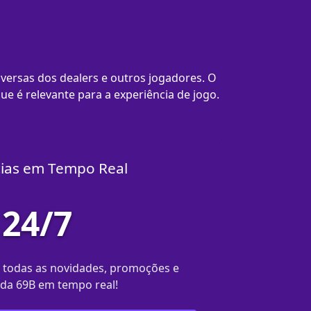
ersas dos dealers e outros jogadores. O
e é relevante para a experiência de jogo.
cias em Tempo Real
24/7
e todas as novidades, promoções e
 da 69B em tempo real!