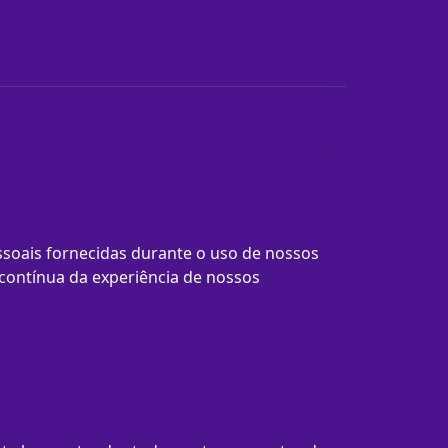
ssoais fornecidas durante o uso de nossos
 contínua da experiência de nossos