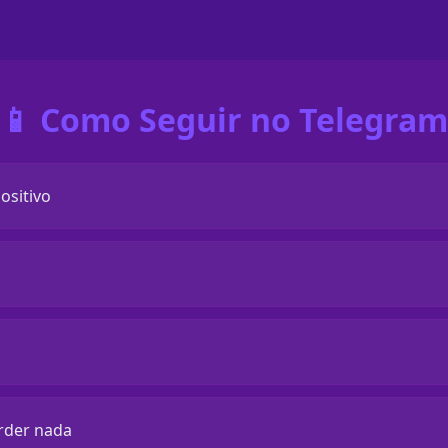
📱 Como Seguir no Telegram
ositivo
erder nada