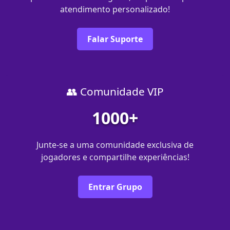
atendimento personalizado!
Falar Suporte
👥 Comunidade VIP
1000+
Junte-se a uma comunidade exclusiva de
jogadores e compartilhe experiências!
Entrar Grupo