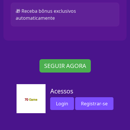
🎁 Receba bônus exclusivos
automaticamente
SEGUIR AGORA
Acessos
Login
Registrar-se