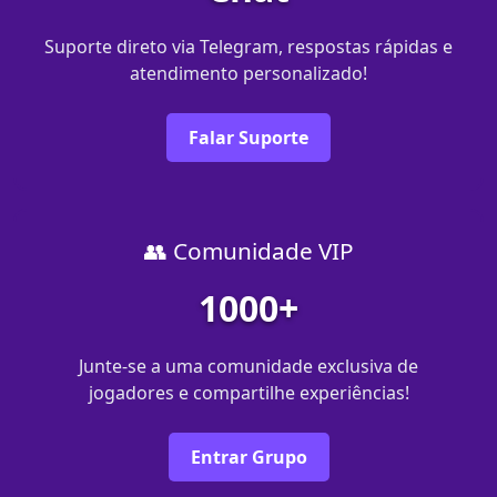
Suporte direto via Telegram, respostas rápidas e
atendimento personalizado!
Falar Suporte
👥 Comunidade VIP
1000+
Junte-se a uma comunidade exclusiva de
jogadores e compartilhe experiências!
Entrar Grupo