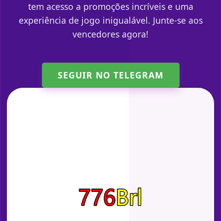
tem acesso a promoções incríveis e uma
experiência de jogo inigualável. Junte-se aos
vencedores agora!
SEGUIR NO TELEGRAM