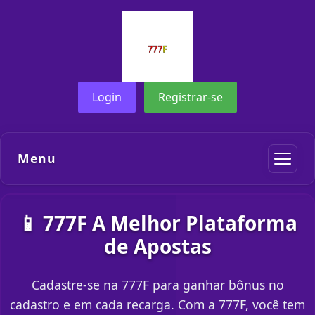
Login
Registrar-se
Menu
📱 777F A Melhor Plataforma
de Apostas
Cadastre-se na 777F para ganhar bônus no
cadastro e em cada recarga. Com a 777F, você tem