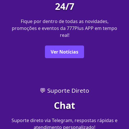
24/7
Fique por dentro de todas as novidades,
promoções e eventos da 777Plus APP em tempo
real!
Ver Notícias
💬 Suporte Direto
Chat
Suporte direto via Telegram, respostas rápidas e
atendimento personalizado!