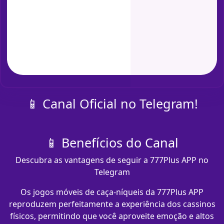
📱 Canal Oficial no Telegram!
📱 Benefícios do Canal
Descubra as vantagens de seguir a 777Plus APP no
Telegram
Os jogos móveis de caça-níqueis da 777Plus APP
reproduzem perfeitamente a experiência dos cassinos
físicos, permitindo que você aproveite emoção e altos