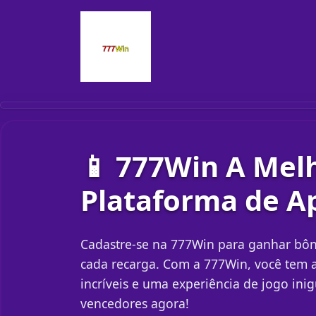
📱 777Win A Mel
Plataforma de A
Cadastre-se na 777Win para ganhar bôn
cada recarga. Com a 777Win, você tem 
incríveis e uma experiência de jogo inig
vencedores agora!