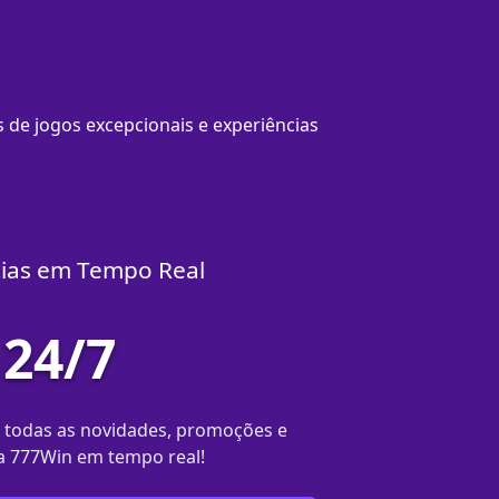
s de jogos excepcionais e experiências
cias em Tempo Real
24/7
e todas as novidades, promoções e
a 777Win em tempo real!