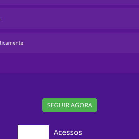
a
aticamente
SEGUIR AGORA
Acessos