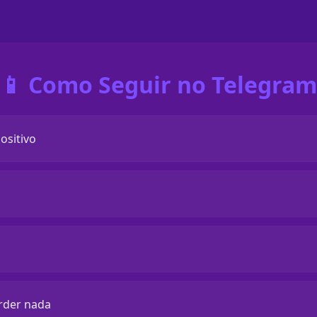
📱 Como Seguir no Telegram
ositivo
erder nada