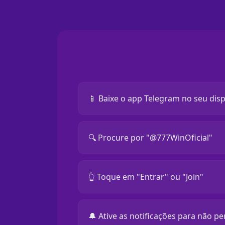
📱 Baixe o app Telegram no seu disp
🔍 Procure por "@777WinOficial"
👆 Toque em "Entrar" ou "Join"
🔔 Ative as notificações para não p