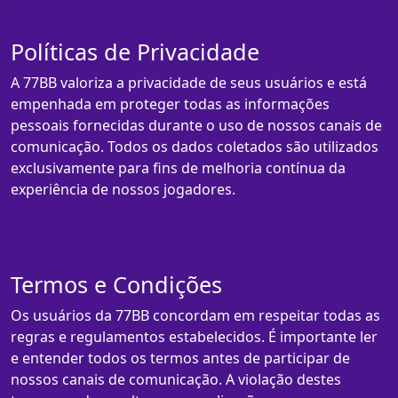
Políticas de Privacidade
A 77BB valoriza a privacidade de seus usuários e está
empenhada em proteger todas as informações
pessoais fornecidas durante o uso de nossos canais de
comunicação. Todos os dados coletados são utilizados
exclusivamente para fins de melhoria contínua da
experiência de nossos jogadores.
Termos e Condições
Os usuários da 77BB concordam em respeitar todas as
regras e regulamentos estabelecidos. É importante ler
e entender todos os termos antes de participar de
nossos canais de comunicação. A violação destes