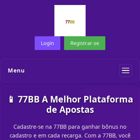
Login
Registrar-se
Menu
📱 77BB A Melhor Plataforma
de Apostas
Cadastre-se na 77BB para ganhar bônus no
cadastro e em cada recarga. Com a 77BB, você