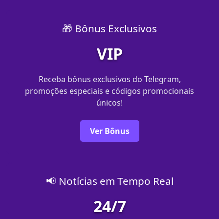
🎁 Bônus Exclusivos
VIP
Receba bônus exclusivos do Telegram,
promoções especiais e códigos promocionais
únicos!
Ver Bônus
📢 Notícias em Tempo Real
24/7