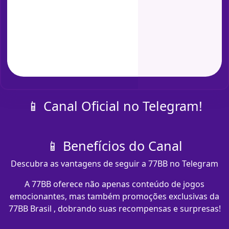
📱 Canal Oficial no Telegram!
📱 Benefícios do Canal
Descubra as vantagens de seguir a 77BB no Telegram
A 77BB oferece não apenas conteúdo de jogos
emocionantes, mas também promoções exclusivas da
77BB Brasil , dobrando suas recompensas e surpresas!