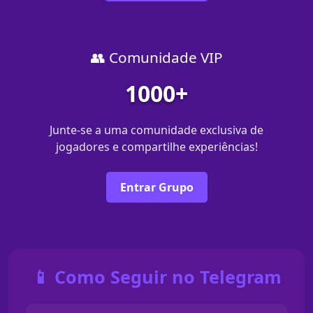
👥 Comunidade VIP
1000+
Junte-se a uma comunidade exclusiva de
jogadores e compartilhe experiências!
Entrar Grupo
📱 Como Seguir no Telegram