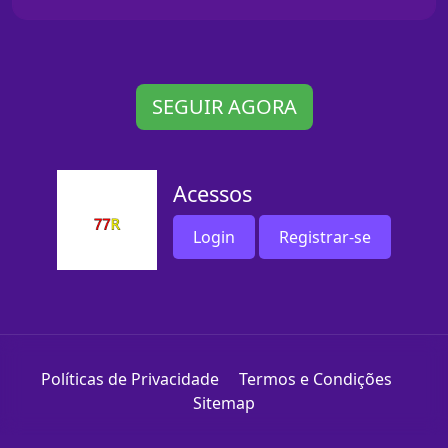
SEGUIR AGORA
Acessos
Login
Registrar-se
Políticas de Privacidade
Termos e Condições
Sitemap