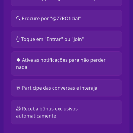
🔍 Procure por "@77ROficial"
👆 Toque em "Entrar" ou "Join"
🔔 Ative as notificações para não perder
nada
💬 Participe das conversas e interaja
🎁 Receba bônus exclusivos
automaticamente