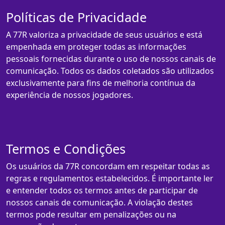
Políticas de Privacidade
A 77R valoriza a privacidade de seus usuários e está
empenhada em proteger todas as informações
pessoais fornecidas durante o uso de nossos canais de
comunicação. Todos os dados coletados são utilizados
exclusivamente para fins de melhoria contínua da
experiência de nossos jogadores.
Termos e Condições
Os usuários da 77R concordam em respeitar todas as
regras e regulamentos estabelecidos. É importante ler
e entender todos os termos antes de participar de
nossos canais de comunicação. A violação destes
termos pode resultar em penalizações ou na