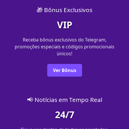
🎁 Bônus Exclusivos
VIP
Receba bônus exclusivos do Telegram,
promoções especiais e códigos promocionais
únicos!
Ver Bônus
📢 Notícias em Tempo Real
24/7