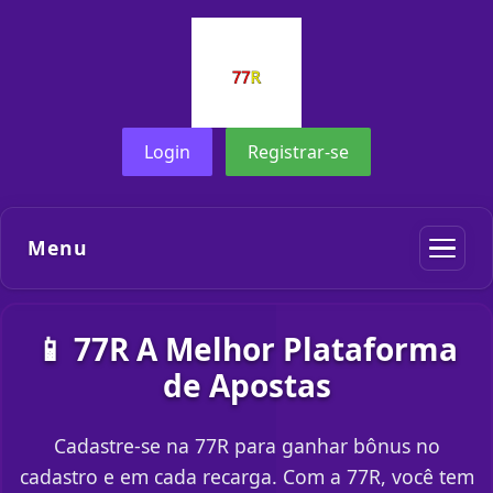
Login
Registrar-se
Menu
📱 77R A Melhor Plataforma
de Apostas
Cadastre-se na 77R para ganhar bônus no
cadastro e em cada recarga. Com a 77R, você tem