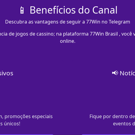
📱 Benefícios do Canal
Descubra as vantagens de seguir a 77Win no Telegram
cia de jogos de cassino; na plataforma 77Win Brasil , você 
online.
sivos
📢 Notí
m, promoções especiais
Fique por dentro d
s únicos!
eventos d