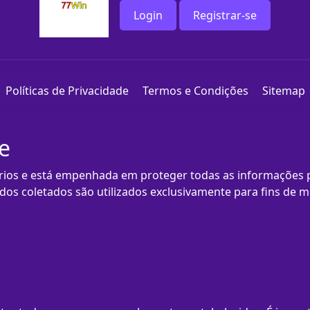
Login
Registrar-se
Políticas de Privacidade
Termos e Condições
Sitemap
de
ários e está empenhada em proteger todas as informações 
os coletados são utilizados exclusivamente para fins de m