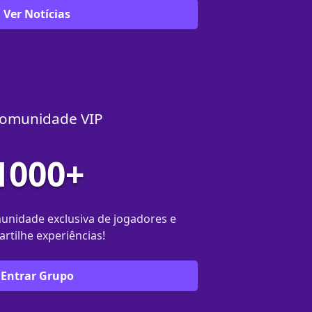
Ver Notícias
Comunidade VIP
1000+
unidade exclusiva de jogadores e
rtilhe experiências!
Entrar Grupo