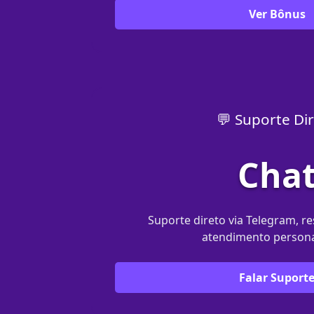
Ver Bônus
💬 Suporte Di
Cha
Suporte direto via Telegram, r
atendimento persona
Falar Suport