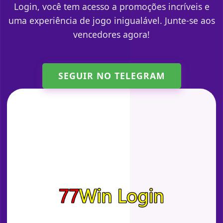
Login, você tem acesso a promoções incríveis e
uma experiência de jogo inigualável. Junte-se aos
vencedores agora!
SEGUIR NO TELEGRAM