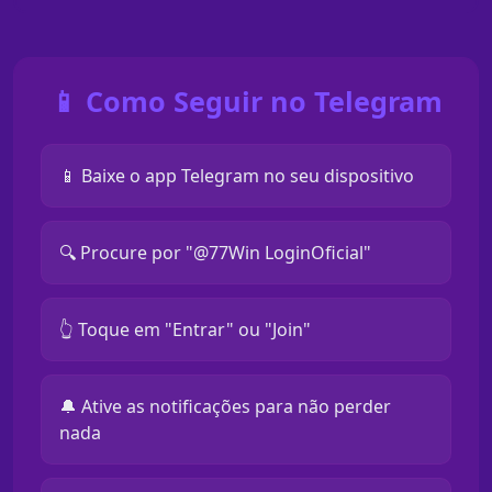
📱 Como Seguir no Telegram
📱 Baixe o app Telegram no seu dispositivo
🔍 Procure por "@77Win LoginOficial"
👆 Toque em "Entrar" ou "Join"
🔔 Ative as notificações para não perder
nada