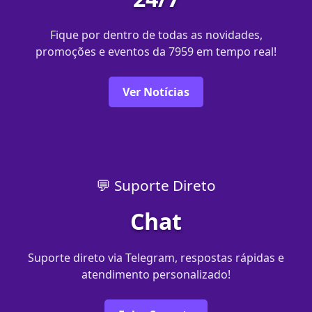
Fique por dentro de todas as novidades,
promoções e eventos da 7959 em tempo real!
Ver Notícias
💬 Suporte Direto
Chat
Suporte direto via Telegram, respostas rápidas e
atendimento personalizado!