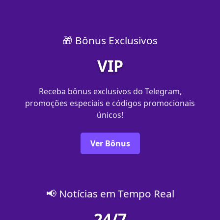
🎁 Bônus Exclusivos
VIP
Receba bônus exclusivos do Telegram,
promoções especiais e códigos promocionais
únicos!
Ver Bônus
📢 Notícias em Tempo Real
24/7