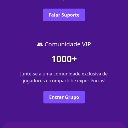
Falar Suporte
👥 Comunidade VIP
1000+
Junte-se a uma comunidade exclusiva de
jogadores e compartilhe experiências!
Entrar Grupo