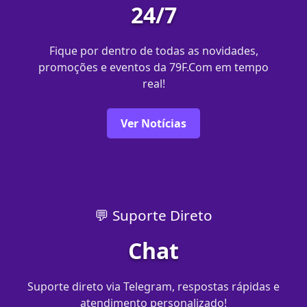
24/7
Fique por dentro de todas as novidades,
promoções e eventos da 79F.Com em tempo
real!
Ver Notícias
💬 Suporte Direto
Chat
Suporte direto via Telegram, respostas rápidas e
atendimento personalizado!