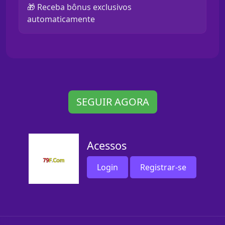
🎁 Receba bônus exclusivos
automaticamente
SEGUIR AGORA
Acessos
Login
Registrar-se