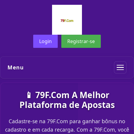
Login
Registrar-se
Menu
📱 79F.Com A Melhor
Plataforma de Apostas
Cadastre-se na 79F.Com para ganhar bônus no
cadastro e em cada recarga. Com a 79F.Com, você