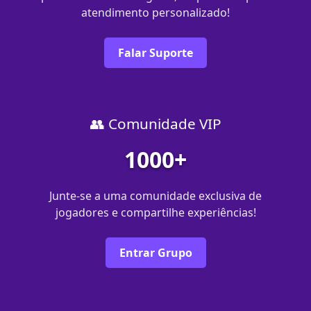
atendimento personalizado!
Falar Suporte
👥 Comunidade VIP
1000+
Junte-se a uma comunidade exclusiva de
jogadores e compartilhe experiências!
Entrar Grupo