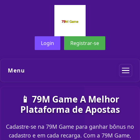
Login
Registrar-se
Menu
📱 79M Game A Melhor
Plataforma de Apostas
Cadastre-se na 79M Game para ganhar bônus no
cadastro e em cada recarga. Com a 79M Game,