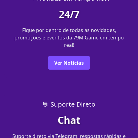
24/7
Fique por dentro de todas as novidades,
promoções e eventos da 79M Game em tempo
real!
Ver Notícias
💬 Suporte Direto
Chat
Suporte direto via Telegram, respostas rápidas e